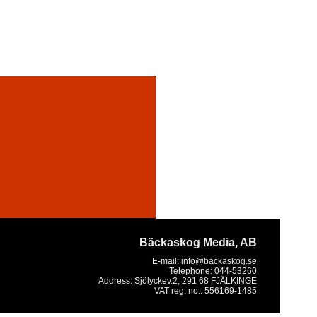
Bäckaskog Media, AB
E-mail:
info@backaskog.se
Telephone:
044-53260
Address:
Sjölyckev.2, 291 68 FJÄLKINGE
VAT reg. no.:
556169-1485