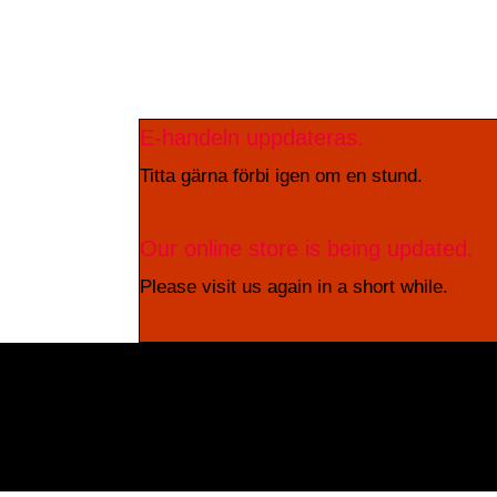
E-handeln uppdateras.
Titta gärna förbi igen om en stund.
Our online store is being updated.
Please visit us again in a short while.