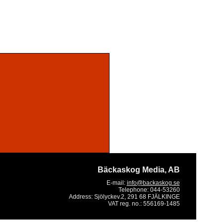
Bäckaskog Media, AB
E-mail:
info@backaskog.se
Telephone:
044-53260
Address:
Sjölyckev.2, 291 68 FJÄLKINGE
VAT reg. no.:
556169-1485