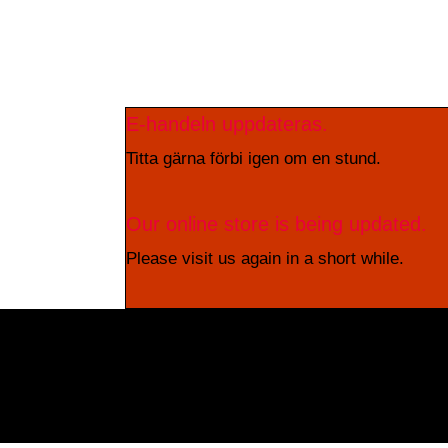
E-handeln uppdateras.
Titta gärna förbi igen om en stund.
Our online store is being updated.
Please visit us again in a short while.