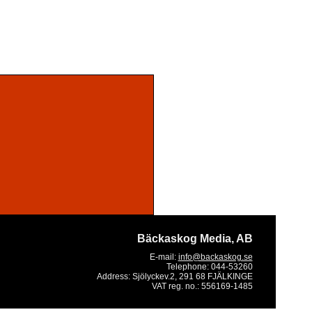
Bäckaskog Media, AB
E-mail:
info@backaskog.se
Telephone:
044-53260
Address:
Sjölyckev.2, 291 68 FJÄLKINGE
VAT reg. no.:
556169-1485