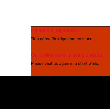
E-handeln uppdateras.
Titta gärna förbi igen om en stund.
Our online store is being updated.
Please visit us again in a short while.