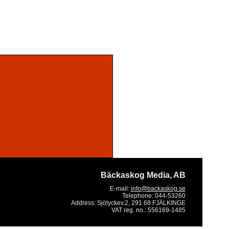
Bäckaskog Media, AB
E-mail:
info@backaskog.se
Telephone:
044-53260
Address:
Sjölyckev.2, 291 68 FJÄLKINGE
VAT reg. no.:
556169-1485