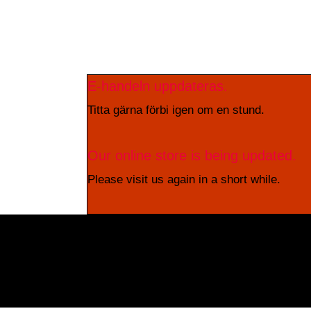
E-handeln uppdateras.
Titta gärna förbi igen om en stund.
Our online store is being updated.
Please visit us again in a short while.