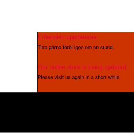
E-handeln uppdateras.
Titta gärna förbi igen om en stund.
Our online store is being updated.
Please visit us again in a short while.