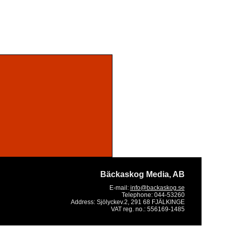
Bäckaskog Media, AB
E-mail:
info@backaskog.se
Telephone:
044-53260
Address:
Sjölyckev.2, 291 68 FJÄLKINGE
VAT reg. no.:
556169-1485